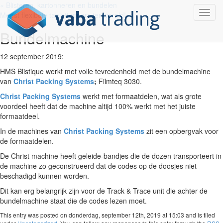
« Blisteren, kartonneren en bundelen
Toggle
Meest flexibele tablettenpers ter wereld! »
navigat
Bundelmachine
12 september 2019:
HMS Blistique werkt met volle tevredenheid met de bundelmachine
van
Christ Packing Systems
;
Filmteq 3030.
Christ Packing Systems
werkt met formaatdelen, wat als grote
voordeel heeft dat de machine altijd 100% werkt met het juiste
formaatdeel.
In de machines van
Christ Packing Systems
zit een opbergvak voor
de formaatdelen.
De Christ machine heeft geleide-bandjes die de dozen transporteert in
de machine zo geconstrueerd dat de codes op de doosjes niet
beschadigd kunnen worden.
Dit kan erg belangrijk zijn voor de Track & Trace unit die achter de
bundelmachine staat die de codes lezen moet.
This entry was posted on donderdag, september 12th, 2019 at 15:03 and is filed