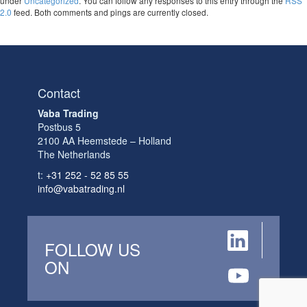
under
Uncategorized
. You can follow any responses to this entry through the
RSS
2.0
feed. Both comments and pings are currently closed.
Contact
Vaba Trading
Postbus 5
2100 AA Heemstede – Holland
The Netherlands
t:
+31 252 - 52 85 55
info@vabatrading.nl
FOLLOW US
ON