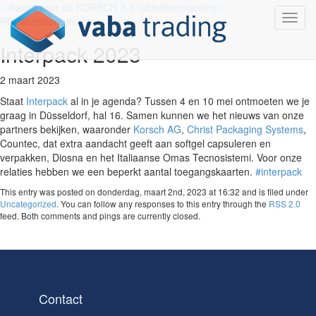
« Award voor de KORSCH X 3 tabletteermachine
Toggle
RC-laboratoriumunit »
navigat
Interpack 2023
2 maart 2023
Staat
Interpack
al in je agenda? Tussen 4 en 10 mei ontmoeten we je
graag in Düsseldorf, hal 16. Samen kunnen we het nieuws van onze
partners bekijken, waaronder
Korsch AG
,
Christ Packaging Systems
,
Countec, dat extra aandacht geeft aan softgel capsuleren en
verpakken, Diosna en het Italiaanse Omas Tecnosistemi.
Voor onze
relaties hebben we een beperkt aantal toegangskaarten.
#interpack
This entry was posted on donderdag, maart 2nd, 2023 at 16:32 and is filed under
Uncategorized
. You can follow any responses to this entry through the
RSS 2.0
feed. Both comments and pings are currently closed.
Contact